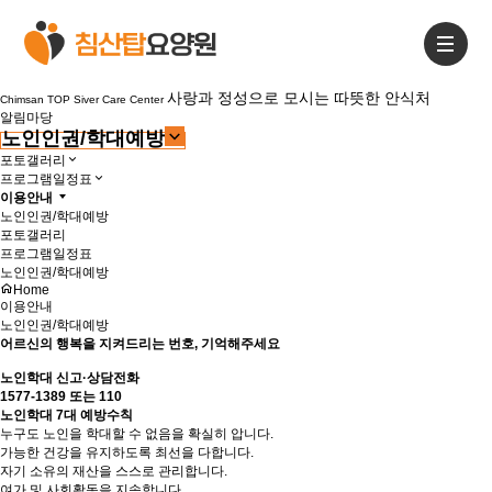
사랑과 정성으로 모시는 따뜻한 안식처
Chimsan TOP Siver Care Center
알림마당
노인인권/학대예방
포토갤러리
프로그램일정표
이용안내
노인인권/학대예방
포토갤러리
프로그램일정표
노인인권/학대예방
Home
이용안내
노인인권/학대예방
어르신의
행복
을 지켜드리는 번호, 기억해주세요
노인학대 신고·상담전화
1577-1389
또는
110
노인학대 7대 예방수칙
누구도 노인을 학대할 수 없음을 확실히 압니다.
가능한 건강을 유지하도록 최선을 다합니다.
자기 소유의 재산을 스스로 관리합니다.
여가 및 사회활동을 지속합니다.