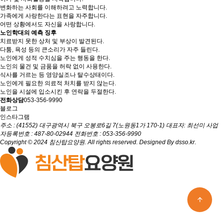
변화하는 사회를 이해하려고 노력합니다.
가족에게 사랑한다는 표현을 자주합니다.
어떤 상황에서도 자신을 사랑합니다.
노인학대의 예측 징후
치료받지 못한 상처 및 부상이 발견된다.
다툼, 욕성 등의 큰소리가 자주 들린다.
노인에게 성적 수치심을 주는 행동을 한다.
노인의 물건 및 금품을 허락 없이 사용한다.
식사를 거르는 등 영양실조나 탈수상태이다.
노인에게 필요한 의료적 처치를 받지 않는다.
노인을 시설에 입소시킨 후 연락을 두절한다.
전화상담
053-356-9990
블로그
인스타그램
주소 : (41552) 대구광역시 북구 오봉로6길 7(노원동1가 170-1)
대표자: 최선미
사업
자등록번호 : 487-80-02944
전화번호 :
053-356-9990
Copyright © 2024 침산탑요양원. All rights reserved. Designed By
dsso.kr
.